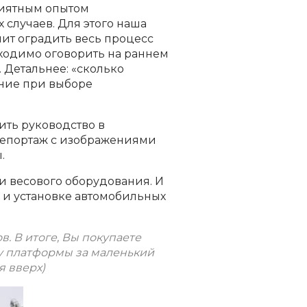
риятным опытом
 случаев. Для этого наша
лит оградить весь процесс
ходимо оговорить на раннем
. Детальнее: «сколько
ание при выборе
ить руководство в
репортаж с изображениями
.
и весового оборудования. И
 и установке автомобильных
. В итоге, Вы покупаете
бу платформы за маленький
я вверх)