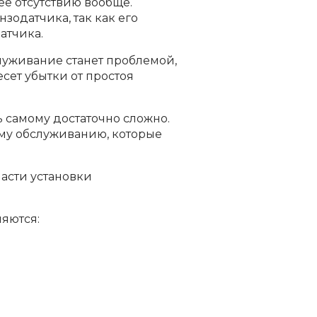
её отсутствию вообще.
зодатчика, так как его
атчика.
служивание станет проблемой,
сет убытки от простоя
ь самому достаточно сложно.
му обслуживанию, которые
асти установки
яются: