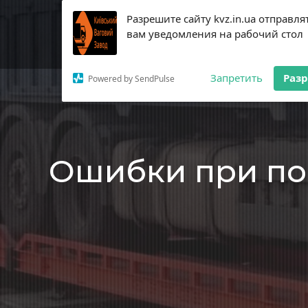
Разрешите сайту kvz.in.ua отправля
Продукция
А
вам уведомления на рабочий стол
Запретить
Раз
Powered by SendPulse
Главная
Блог
Ошибки при покупке и уста
Ошибки при по