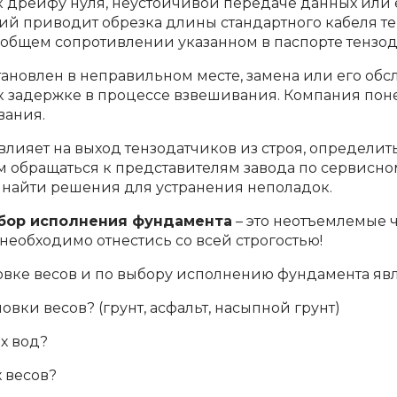
к дрейфу нуля, неустойчивой передаче данных или 
й приводит обрезка длины стандартного кабеля тен
 общем сопротивлении указанном в паспорте тензод
становлен в неправильном месте, замена или его об
к задержке в процессе взвешивания. Компания поне
вания.
влияет на выход тензодатчиков из строя, определит
 обращаться к представителям завода по сервисно
 найти решения для устранения неполадок.
ыбор исполнения фундамента
– это неотъемлемые ч
необходимо отнестись со всей строгостью!
вке весов и по выбору исполнению фундамента явл
овки весов? (грунт, асфальт, насыпной грунт)
х вод?
х весов?