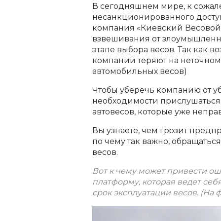
В сегодняшнем мире, к сожал
несанкционированного доступа
компания «Киевский Весовой 
взвешивания от злоумышленни
этапе выбора весов. Так как в
компании теряют на неточном
автомобильных весов)
Чтобы уберечь компанию от уб
необходимости прислушаться
автовесов, которые уже непра
Вы узнаете, чем грозит предп
по чему так важно, обращать
весов.
Вот к чему может привести о
платформу, которая ведет себ
срок эксплуатации весов. (На 