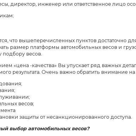
сы, директор, инженер или ответственное лицо ос
икам;
тся, что вышеперечисленных пунктов достаточно дл
ать размер платформы автомобильных весов и грузо
 подбору весов.
ем «цена -качества» Вы упускает ряд важных детал
ого результата. Очень важно обратить внимание на 
дования;
вания;
служивании;
ильных весов;
амента
ановки защиты от несанкционированного доступа.
ный выбор автомобильных весов?