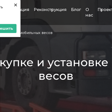
×
ть
втоматизация
Реконструкция
Блог
О
Проек
нас
решить
новке автомобильных весов
купке и установке
весов