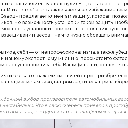
ению, наши клиенты столкнулись с достаточно неп
. И их потребность заключается во избежание таких
Завод» предлагает клиентам защиту, которая позво
ков. Но возможность установки такой защиты необ
озможность установки зависит от нескольких пунктов
 взвешивании весов», на что нужно обращать вним
ытков, себя — от непрофессионализма, а также убед
 к Вашему экспертному мнению, просмотрите фото
вильно установили у себя Ваши (и наши) конкуренты
риятию отказ от важных «мелочей» при приобретени
ся к специалистам завода-производителя при выборе
шибочный выбор производителя автомобильных весов
я нестабильно. Что в свою очередь привело к проги
фото показано, как один из краев платформы поднялс