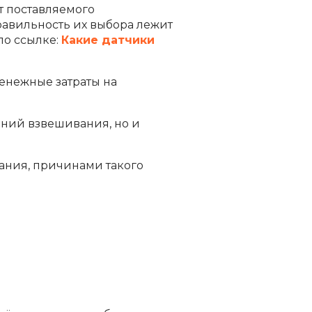
т поставляемого
равильность их выбора лежит
по ссылке:
Какие датчики
енежные затраты на
аний взвешивания, но и
вания, причинами такого