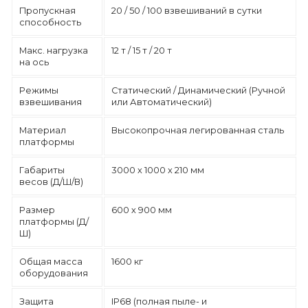
Пропускная
20 / 50 / 100 взвешиваний в сутки
способность
Макс. нагрузка
12 т / 15 т / 20 т
на ось
Режимы
Статический / Динамический (Ручной
взвешивания
или Автоматический)
Материал
Высокопрочная легированная сталь
платформы
Габариты
3000 х 1000 х 210 мм
весов (Д/Ш/В)
Размер
600 х 900 мм
платформы (Д/
Ш)
Общая масса
1600 кг
оборудования
Защита
IP68 (полная пыле- и