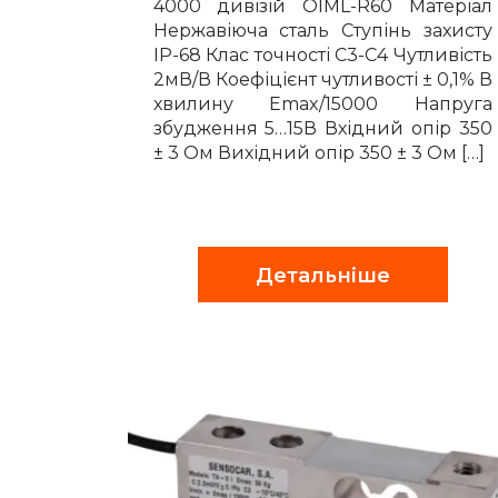
4000 дивізій OIML-R60 Матеріал
Нержавіюча сталь Ступінь захисту
IP-68 Клас точності С3-С4 Чутливість
2мВ/В Коефіцієнт чутливості ± 0,1% В
хвилину Emax/15000 Напруга
збудження 5…15В Вхідний опір 350
± 3 Ом Вихідний опір 350 ± 3 Ом […]
Детальніше