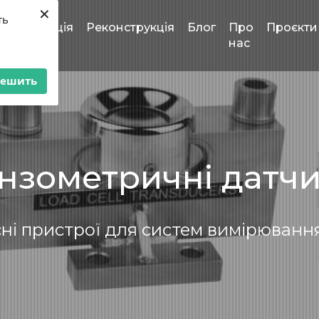
×
ть
томатизація
Реконструкція
Блог
Про
Проєкти
нас
решить
нзометричні датч
ні пристрої для систем вимірюванн