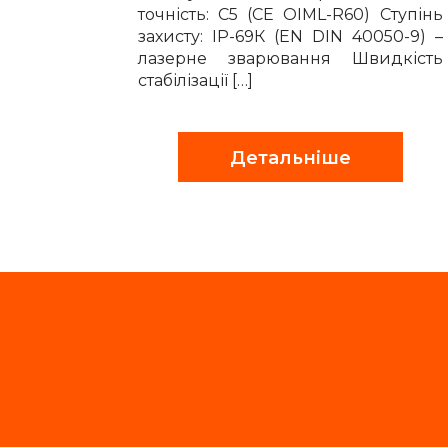
точність: С5 (CE OIML-R60) Ступінь
захисту: IP-69К (EN DIN 40050-9) –
лазерне зварювання Швидкість
стабілізації […]
Детальніше