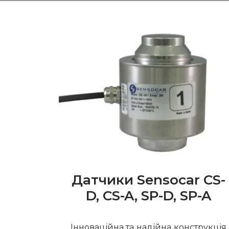
Датчики Sensocar CS-
D, СS-A, SP-D, SP-A
Інноваційна та надійна конструкція