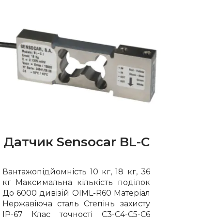
Датчик Sensocar BL-C
Вантажопідйомність 10 кг, 18 кг, 36
кг Максимальна кількість поділок
До 6000 дивізій OIML-R60 Матеріал
Нержавіюча сталь Степінь захисту
IP-67 Клас точності С3-С4-С5-С6