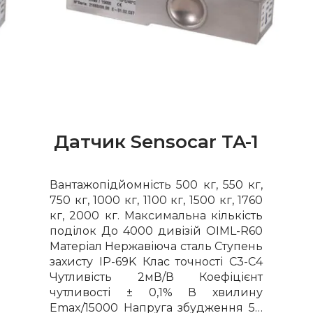
Датчик Sensocar TA-1
Вантажопідйомність 500 кг, 550 кг,
750 кг, 1000 кг, 1100 кг, 1500 кг, 1760
кг, 2000 кг. Максимальна кількість
поділок До 4000 дивізій OIML-R60
Матеріал Нержавіюча сталь Ступень
захисту IP-69K Клас точності С3-С4
Чутливість 2мВ/В Коефіцієнт
чутливості ± 0,1% В хвилину
Emax/15000 Напруга збудження 5…