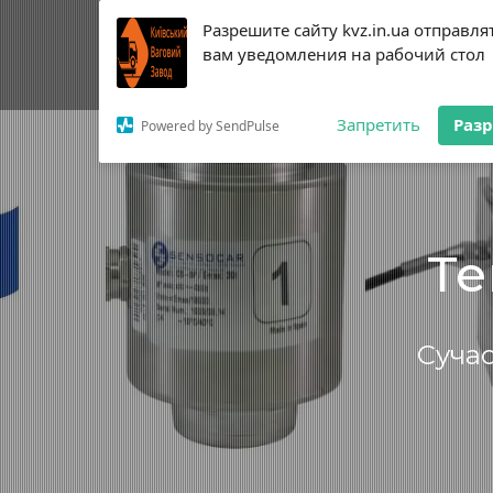
Разрешите сайту kvz.in.ua отправля
Продукція
Ав
вам уведомления на рабочий стол
Запретить
Раз
Powered by SendPulse
Головна
Тензодатчики
Те
Сучас