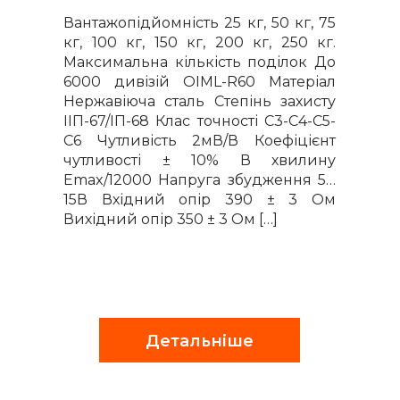
Вантажопідйомність 25 кг, 50 кг, 75
кг, 100 кг, 150 кг, 200 кг, 250 кг.
Максимальна кількість поділок До
6000 дивізій OIML-R60 Матеріал
Нержавіюча сталь Степінь захисту
IІП-67/ІП-68 Клас точності С3-С4-С5-
С6 Чутливість 2мВ/В Коефіцієнт
чутливості ± 10% В хвилину
Emax/12000 Напруга збудження 5…
15В Вхідний опір 390 ± 3 Ом
Вихідний опір 350 ± 3 Ом […]
Детальніше