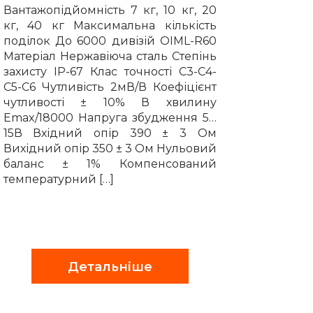
Вантажопідйомність 7 кг, 10 кг, 20
кг, 40 кг Максимальна кількість
поділок До 6000 дивізій OIML-R60
Матеріал Нержавіюча сталь Степінь
захисту ІP-67 Клас точності С3-С4-
С5-С6 Чутливість 2мВ/В Коефіцієнт
чутливості ± 10% В хвилину
Emax/18000 Напруга збудження 5…
15В Вхідний опір 390 ± 3 Ом
Вихідний опір 350 ± 3 Ом Нульовий
баланс ± 1% Компенсований
температурний […]
Детальніше