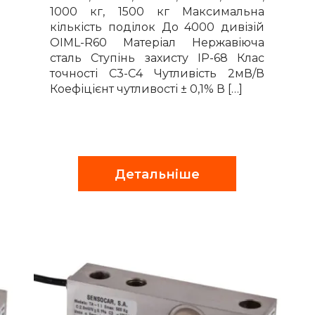
1000 кг, 1500 кг Максимальна
кількість поділок До 4000 дивізій
OIML-R60 Матеріал Нержавіюча
сталь Ступінь захисту IP-68 Клас
точності С3-С4 Чутливість 2мВ/В
Коефіцієнт чутливості ± 0,1% В […]
Детальніше