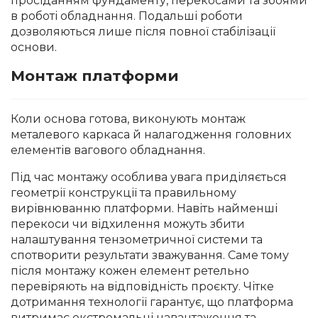
просіданням фундаменту, перекосами та збоями
в роботі обладнання. Подальші роботи
дозволяються лише після повної стабілізації
основи.
Монтаж платформи
Коли основа готова, виконують монтаж
металевого каркаса й налагодження головних
елементів вагового обладнання.
Під час монтажу особлива увага приділяється
геометрії конструкції та правильному
вирівнюванню платформи. Навіть найменші
перекоси чи відхилення можуть збити
налаштування тензометричної системи та
спотворити результати зважування. Саме тому
після монтажу кожен елемент ретельно
перевіряють на відповідність проєкту. Чітке
дотримання технології гарантує, що платформа
витримає екстремальні навантаження та