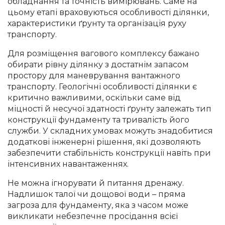
обладнання та точність вимірювань. Саме на
цьому етапі враховуються особливості ділянки,
характеристики ґрунту та організація руху
транспорту.
Для розміщення вагового комплексу бажано
обирати рівну ділянку з достатнім запасом
простору для маневрування вантажного
транспорту. Геологічні особливості ділянки є
критично важливими, оскільки саме від
міцності й несучої здатності ґрунту залежать тип
конструкції фундаменту та тривалість його
служби. У складних умовах можуть знадобитися
додаткові інженерні рішення, які дозволяють
забезпечити стабільність конструкції навіть при
інтенсивних навантаженнях.
Не можна ігнорувати й питання дренажу.
Надлишок талої чи дощової води – пряма
загроза для фундаменту, яка з часом може
викликати небезпечне просідання всієї