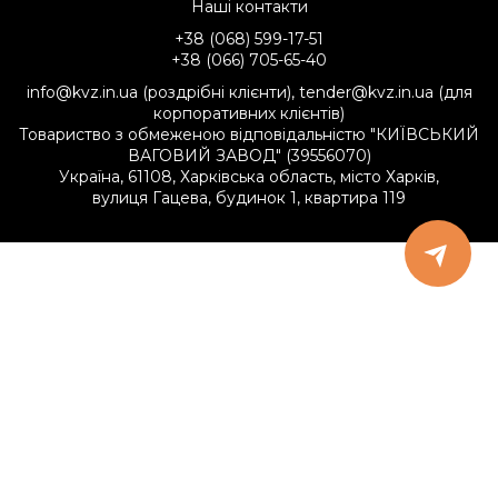
Наші контакти
+38 (068) 599-17-51
+38 (066) 705-65-40
info@kvz.in.ua (роздрібні клієнти), tender@kvz.in.ua (для
корпоративних клієнтів)
Товариство з обмеженою відповідальністю "КИЇВСЬКИЙ
ВАГОВИЙ ЗАВОД" (39556070)
Україна, 61108, Харківська область, місто Харків,
вулиця Гацева, будинок 1, квартира 119