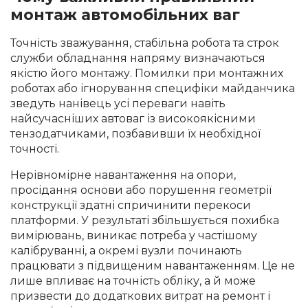
монтаж автомобільних ваг
Точність зважування, стабільна робота та строк
служби обладнання напряму визначаються
якістю його монтажу. Помилки при монтажних
роботах або ігнорування специфіки майданчика
зведуть нанівець усі переваги навіть
найсучасніших автоваг із високоякісними
тензодатчиками, позбавивши їх необхідної
точності.
Нерівномірне навантаження на опори,
просідання основи або порушення геометрії
конструкції здатні спричинити перекоси
платформи. У результаті збільшується похибка
вимірювань, виникає потреба у частішому
калібруванні, а окремі вузли починають
працювати з підвищеним навантаженням. Це не
лише впливає на точність обліку, а й може
призвести до додаткових витрат на ремонт і